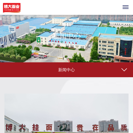
首
新闻中心
页
NEWS
关
于
新闻中心
我
们
公
企
司
业
介
绍
荣