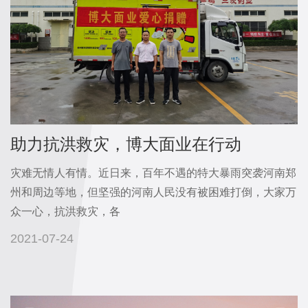
企
誉
业
企
产
文
业
化
品
荣
发
誉
展
介
专
历
绍
利
助力抗洪救灾，博大面业在行动
程
成
视
证
领
灾难无情人有情。近日来，百年不遇的特大暴雨突袭河南郑
人
书
导
频
州和周边等地，但坚强的河南人民没有被困难打倒，大家万
系
关
众一心，抗洪救灾，各
列
中
怀
儿
2021-07-24
品
心
童
控
新
系
研
列