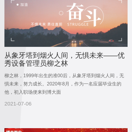
闻
发
面
粉
中
系
心
列
加
产
品
入
从象牙塔到烟火人间，无惧未来——优
八
秀设备管理员柳之林
我
大
特
柳之林，1999年出生的准00后，从象牙塔到烟火人间，无
们
惧未来，努力成长。2020年8月，作为一名应届毕业生的
点
人
他，初入职场便来到博大面
礼
才
盒
招
2021-07-06
系
聘
列
联
系