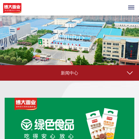
首
新闻中心
页
NEWS
关
于
新闻中心
我
们
公
企
司
业
介
绍
荣