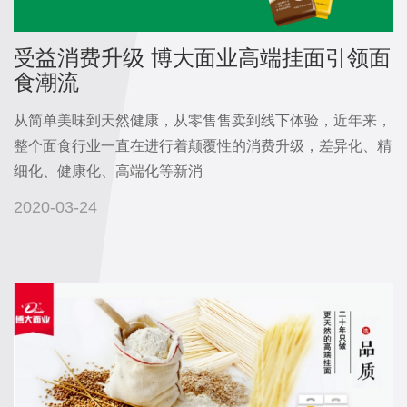
企
誉
业
企
受益消费升级 博大面业高端挂面引领面
产
文
业
食潮流
化
品
荣
发
从简单美味到天然健康，从零售售卖到线下体验，近年来，
誉
展
介
整个面食行业一直在进行着颠覆性的消费升级，差异化、精
专
历
细化、健康化、高端化等新消
绍
利
程
成
2020-03-24
视
证
领
人
书
导
频
系
关
列
中
怀
儿
品
心
童
控
新
系
研
列