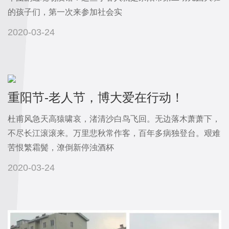
我
的孩子们，第一次来参加社会实
们
2020-03-24
重阳节-老人节，博大爱在行动！
杜甫风急天高猿啸哀，渚清沙白鸟飞回。无边落木萧萧下，
不尽长江滚滚来。万里悲秋常作客，百年多病独登台。艰难
苦恨繁霜鬓，潦倒新停浊酒杯
2020-03-24