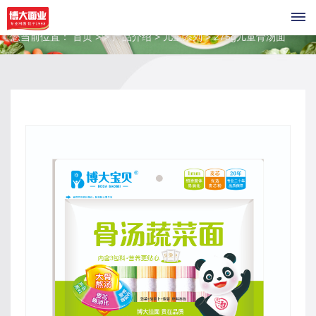
您当前位置：
首页 >
> 产品介绍 > 儿童系列 > 275g儿童骨汤面
首
页
关
于
我
们
公
企
司
业
介
绍
荣