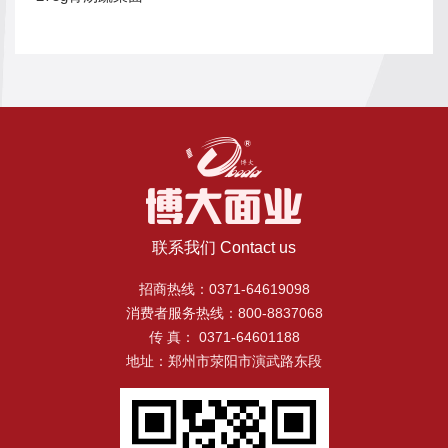
闻
发
面
粉
中
系
心
列
加
产
品
入
八
我
大
联系我们 Contact us
特
们
点
人
招商热线：0371-64619098
消费者服务热线：800-8837068
礼
才
传 真： 0371-64601188
盒
招
地址：郑州市荥阳市演武路东段
系
聘
列
联
系