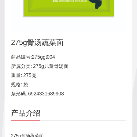
企
誉
业
企
产
文
业
化
品
荣
发
275g骨汤蔬菜面
誉
展
介
专
历
商品编号:275ggt004
绍
利
程
所属分类: 275g儿童骨汤面
成
视
证
领
重量: 275克
人
书
导
规格: 袋
频
系
关
条形码: 6924331689908
列
中
怀
儿
品
产品介绍
心
童
控
新
系
研
列
275g骨汤蔬菜面